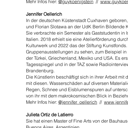
Mehr Infos hier:
@guykoenigstein
//
www.guykoen
Jennifer Oellerich
In der deutschen Küstenstadt Cuxhaven geboren, s
und Florian Slotawa an der UdK Berlin Bildende Kun
Sie verbrachte ein Semester als Gaststudentin in I
Italien. 2018 erhielt sie eine Atelierförderung du
Kulturwerk und 2022 das der Stiftung Kunstfonds. 
Gruppenausstellungen zu sehen, zum Beispiel in d
der Türkei, Griechenland, Mexiko und USA. Es ersc
Tagesspiegel und in der TAZ sowie Radiointervie
Brandenburg.
Die Künstlerin beschäftigt sich in ihrer Arbeit 
mit diesen. Wasserschäden auf diversen Materiali
Regen, Schnee und Eisblumenspuren auf unterschi
von ihr mit dem makrokosmischen Blick in Bezieh
Mehr Infos hier:
@jennifer_oellerich
//
www.jennife
Julieta Ortiz de Latierro
Sie hat einen Master of Fine Arts von der Bauhaus
Buenos Aires, Argentinien.