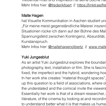
Mehr Infos hier:
@frederikfoert
//
https://linktr.ee/f
Malte Hagen
hat Visuelle Kommunikation in Aachen studiert und 
„Für meine meist gegenständliche Malerei inszenie
Situationen rücke ich dann auf der Bühne des Mal
Spannungsfeld zwischen Kontingenz, Absurdität,
Kunstanspruch.
Mehr Infos hier:
@maltehagenolbertz
//
www.malt
Yuki Jungesblut
As an artist Yuki Jungesblut explores the boundari
photography, text, installation or film. She is fas
fixed, the imperfect and the hybrid, wondering h
In her work she creates “material thought spaces”
up this question to a field of associations, where o
the understated and the comical invite the viewer
Essentially her work is that of a dream researcher
literature, of the cinema by looking at and recor
to understand better what it is that makes us huma