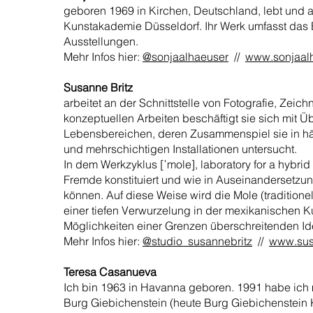
geboren 1969 in Kirchen, Deutschland, lebt und ar
Kunstakademie Düsseldorf. Ihr Werk umfasst das 
Ausstellungen.
Mehr Infos hier:
@sonjaalhaeuser
//
www.sonjaal
Susanne Britz
arbeitet an der Schnittstelle von Fotografie, Zeic
konzeptuellen Arbeiten beschäftigt sie sich mit
Lebensbereichen, deren Zusammenspiel sie in h
und mehrschichtigen Installationen untersucht.
In dem Werkzyklus [ˈmole], laboratory for a hybrid 
Fremde konstituiert und wie in Auseinandersetzu
können. Auf diese Weise wird die Mole (traditione
einer tiefen Verwurzelung in der mexikanischen K
Möglichkeiten einer Grenzen überschreitenden Ide
Mehr Infos hier:
@studio_susannebritz
//
www.sus
Teresa Casanueva
Ich bin 1963 in Havanna geboren. 1991 habe ich
Burg Giebichenstein (heute Burg Giebichenstein K