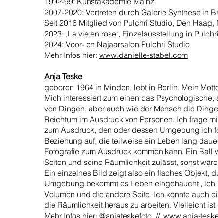
1992-99: Kunstakademie Mainz
2007-2020: Vertreten durch Galerie Synthese in B
Seit 2016 Mitglied von Pulchri Studio, Den Haag,
2023: ‚La vie en rose‘, Einzelausstellung in Pulch
2024: Voor- en Najaarsalon Pulchri Studio
Mehr Infos hier:
www.danielle-stabel.com
Anja Teske
geboren 1964 in Minden, lebt in Berlin. Mein Mot
Mich interessiert zum einen das Psychologische, a
von Dingen, aber auch wie der Mensch die Dinge g
Reichtum im Ausdruck von Personen. Ich frage m
zum Ausdruck, den oder dessen Umgebung ich fot
Beziehung auf, die teilweise ein Leben lang daue
Fotografie zum Ausdruck kommen kann. Ein Ball wi
Seiten und seine Räumlichkeit zulässt, sonst wäre
Ein einzelnes Bild zeigt also ein flaches Objekt,
Umgebung bekommt es Leben eingehaucht , ich kö
Volumen und die andere Seite. Ich könnte auch ei
die Räumlichkeit heraus zu arbeiten. Vielleicht is
Mehr Infos hier:
@anjateskefoto
//
www.anja-tesk