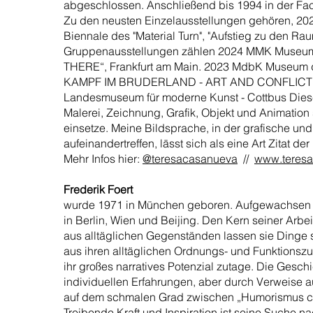
abgeschlossen. Anschließend bis 1994 in der Fa
Zu den neusten Einzelausstellungen gehören, 2024
Biennale des "Material Turn", "Aufstieg zu den Ra
Gruppenausstellungen zählen 2024 MMK Museum 
THERE“, Frankfurt am Main. 2023 MdbK Museum
KAMPF IM BRUDERLAND - ART AND CONFLICT I
Landesmuseum für moderne Kunst - Cottbus Di
Malerei, Zeichnung, Grafik, Objekt und Animation s
einsetze. Meine Bildsprache, in der grafische un
aufeinandertreffen, lässt sich als eine Art Zitat 
Mehr Infos hier:
@teresacasanueva
//
www.teres
Frederik Foert
wurde 1971 in München geboren. Aufgewachsen in 
in Berlin, Wien und Beijing. Den Kern seiner Arbei
aus alltäglichen Gegenständen lassen sie Dinge 
aus ihren alltäglichen Ordnungs- und Funktionsz
ihr großes narratives Potenzial zutage. Die Gesch
individuellen Erfahrungen, aber durch Verweise au
auf dem schmalen Grad zwischen „Humorismus ch
Treibende Kraft und Inspiration ist seine Suche n