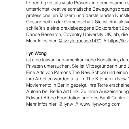
Lebendigkeit als vitale Präsenz in gemeinsamen 
unterrichtet kreative somatische Bewegungsproze
professionellen Tänzern und darstellenden Künst
Gesundheit in der Gemeinschaft. Sie ist eine akti
schließt sie eine praxisbezogene Doktorarbeit ü
Dance Research, Coventry University UK, ab, die 
Mehr Infos hier:
@lizzylequesne1470
//
https://l
Ilyn Wong
ist eine taiwanisch-amerikanische Künstlerin, der
Privaten untersuchen. Sie ist Mitbegründerin und
Fine Arts von Parsons The New School und einen 
Ihre Arbeiten wurden u. a. im The Kitchen in New
Moviemento in Berlin gezeigt. Ihre Texte erscheine
Autorin bei Berlin Art Link. Zu ihren Auszeichnun
Edward Albee Foundation und des Banff Centre for
Mehr Infos hier:
@ilynw
//
www.ilynwong.com