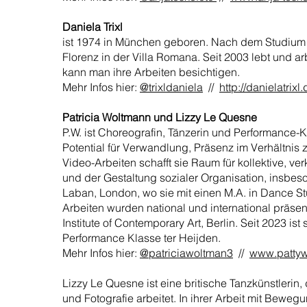
Daniela Trixl
ist 1974 in München geboren. Nach dem Studium d
Florenz in der Villa Romana. Seit 2003 lebt und arbe
kann man ihre Arbeiten besichtigen.
Mehr Infos hier:
@trixldaniela
//
http://danielatrixl
Patricia Woltmann und Lizzy Le Quesne
P.W. ist Choreografin, Tänzerin und Performance-Ku
Potential für Verwandlung, Präsenz im Verhältn
Video-Arbeiten schafft sie Raum für kollektive, v
und der Gestaltung sozialer Organisation, insbeson
Laban, London, wo sie mit einen M.A. in Dance St
Arbeiten wurden national und international präs
Institute of Contemporary Art, Berlin. Seit 2023 i
Performance Klasse ter Heijden.
Mehr Infos hier:
@patriciawoltman3
//
www.patty
Lizzy Le Quesne ist eine britische Tanzkünstlerin,
und Fotografie arbeitet. In ihrer Arbeit mit Bewegun