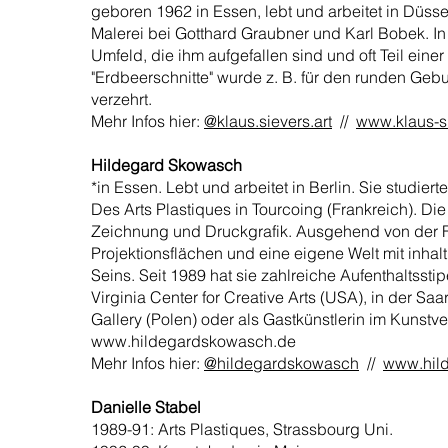
geboren 1962 in Essen, lebt und arbeitet in Düsse
Malerei bei Gotthard Graubner und Karl Bobek. In 
Umfeld, die ihm aufgefallen sind und oft Teil ein
"Erdbeerschnitte" wurde z. B. für den runden Ge
verzehrt.
Mehr Infos hier:
@klaus.sievers.art
//
www.klaus-s
Hildegard Skowasch
*in Essen. Lebt und arbeitet in Berlin. Sie studi
Des Arts Plastiques in Tourcoing (Frankreich). D
Zeichnung und Druckgrafik. Ausgehend von der For
Projektionsflächen und eine eigene Welt mit inha
Seins. Seit 1989 hat sie zahlreiche Aufenthaltssti
Virginia Center for Creative Arts (USA), in der Sa
Gallery (Polen) oder als Gastkünstlerin im Kunstver
www.hildegardskowasch.de
Mehr Infos hier:
@hildegardskowasch
//
www.hil
Danielle Stabel
1989-91: Arts Plastiques, Strassbourg Uni.