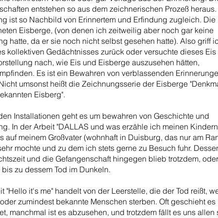
schaften entstehen so aus dem zeichnerischen Prozeß heraus.
g ist so Nachbild von Erinnertem und Erfindung zugleich. Die
eten Eisberge, (von denen ich zeitweilig aber noch gar keine
g hatte, da er sie noch nicht selbst gesehen hatte). Also griff i
es kollektiven Gedächtnisses zurück oder versuchte dieses Eis
rstellung nach, wie Eis und Eisberge auszusehen hätten,
pfinden. Es ist ein Bewahren von verblassenden Erinnerung
 Nicht umsonst heißt die Zeichnungsserie der Eisberge "Denkma
ekannten Eisberg".
den Installationen geht es um bewahren von Geschichte und
ng. In der Arbeit "DALLAS und was erzähle ich meinen Kindern"
s auf meinem Großvater (wohnhaft in Duisburg, das nur am Ra
sehr mochte und zu dem ich stets gerne zu Besuch fuhr. Desse
tszeit und die Gefangenschaft hingegen blieb trotzdem, ode
, bis zu dessem Tod im Dunkeln.
t "Hello it's me" handelt von der Leerstelle, die der Tod reißt, 
 oder zumindest bekannte Menschen sterben. Oft geschieht es
et, manchmal ist es abzusehen, und trotzdem fällt es uns allen