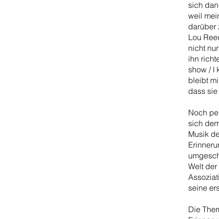
sich dan
weil mein
darüber
Lou Reed
nicht nu
ihn richt
show / I 
bleibt m
dass sie
Noch pers
sich dem
Musik de
Erinneru
umgeschr
Welt der
Assoziat
seine er
Die Them