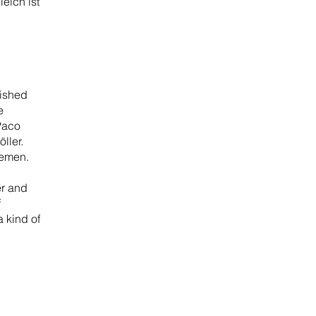
eich ist
en.
nished
e
Paco
ller.
remen.
er and
f
a kind of