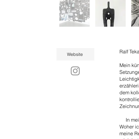
Ralf Teka
Website
Mein kün
Setzunge
Leichtig
erzähler
dem koll
kontroll
Zeichnun
In meine
Woher ic
meine Re