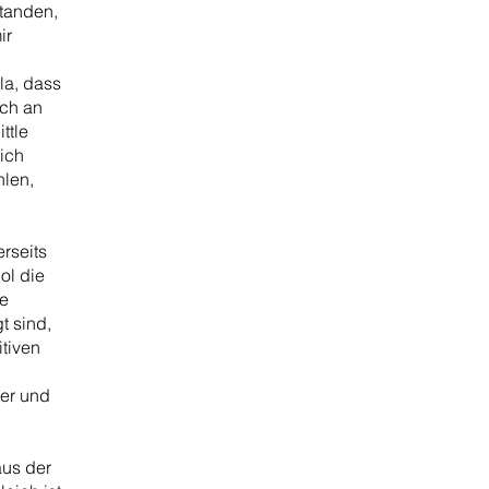
standen,
ir
la, dass
ich an
ttle
lich
hlen,
erseits
ol die
ie
t sind,
itiven
ter und
aus der