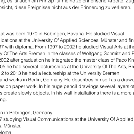
g, es ist auch ein Prinzip für meine zeichnerische Arbeite. Zugl
bsicht, diese Ereignisse nicht aus der Erinnerung zu verlier
aat was born 1970 in Bobingen, Bavaria. He studied Visual
ations at the University Of Applied Sciences, Münster and fi
97 with diploma. From 1997 to 2002 he studied Visual Arts at th
ty Of The Arts Bremen in the classes of Wolfgang Schmitz and 
2002 after graduation he integrated the master class of Paco Knö
05 he had several lectureships at the University Of The Arts, B
2 to 2013 he had a lectureship at the University Bremen.
 and works in Berlin, Germany. He describes himself as a draw
es on paper work. In his huge pencil drawings several layers o
 create slowly objects. In his wall installations there is a more 
ing.
rn in Bobingen, Germany
7 studying Visual Communications at the University Of Applied
, Münster,
ploma