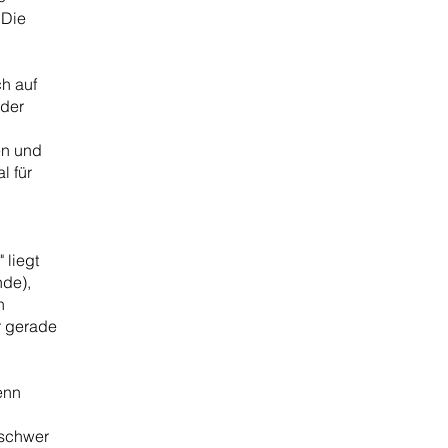
 Die
ch auf
 der
en und
l für
 liegt
nde),
n
r gerade
wenn
 schwer