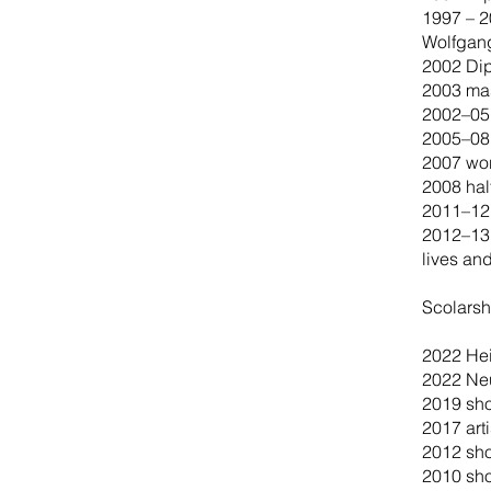
1997 – 2
Wolfgang
2002 Di
2003 mas
2002–05 
2005–08 
2007 wor
2008 hal
2011–12 
2012–13 
lives an
Scolars
2022 Hei
2022 Neu
2019 sho
2017 art
2012 sho
2010 sho