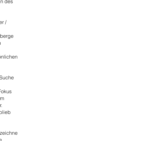
en des
r /
isberge
n
n
önlichen
 Suche
Fokus
am
.
blieb
 zeichne
e