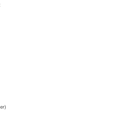
t
er)