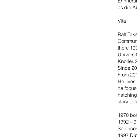
Erinnerun
es die A
Vita
Ralf Tek
Communic
there 19
Universi
Knöller. 
Since 20
From 201
He lives
he focus
hatchings
story tell
1970 bo
1992 – 9
Sciences
1997 Di