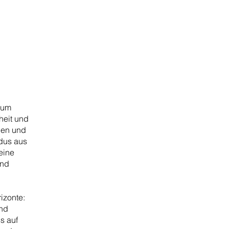
 um
heit und
gen und
ndus aus
eine
ind
izonte:
ind
s auf