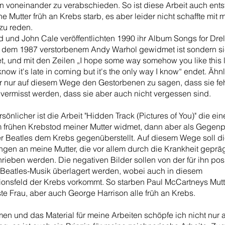
n voneinander zu verabschieden. So ist diese Arbeit auch ent
e Mutter früh an Krebs starb, es aber leider nicht schaffte mit m
 zu reden.
 und John Cale veröffentlichten 1990 ihr Album Songs for Drel
r dem 1987 verstorbenem Andy Warhol gewidmet ist sondern s
et, und mit den Zeilen „I hope some way somehow you like this li
know it's late in coming but it's the only way I know“ endet. Ähn
ir nur auf diesem Wege den Gestorbenen zu sagen, dass sie fe
 vermisst werden, dass sie aber auch nicht vergessen sind.
önlicher ist die Arbeit "Hidden Track (Pictures of You)" die ein
 frühen Krebstod meiner Mutter widmet, dann aber als Gegenp
r Beatles dem Krebs gegenüberstellt. Auf diesem Wege soll d
ngen an meine Mutter, die vor allem durch die Krankheit gepräg
ieben werden. Die negativen Bilder sollen von der für ihn pos
 Beatles-Musik überlagert werden, wobei auch in diesem
ionsfeld der Krebs vorkommt. So starben Paul McCartneys Mut
ste Frau, aber auch George Harrison alle früh an Krebs.
en und das Material für meine Arbeiten schöpfe ich nicht nur 