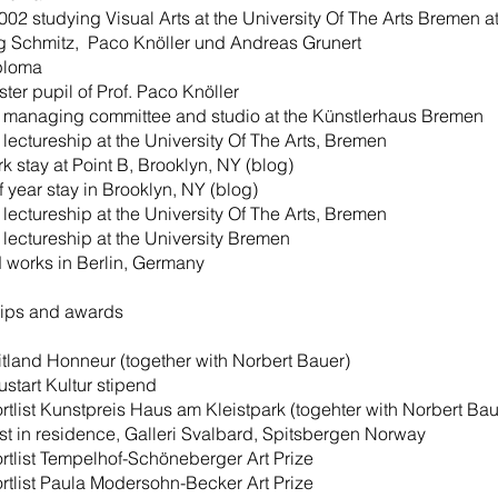
002 studying Visual Arts at the University Of The Arts Bremen a
 Schmitz, Paco Knöller und Andreas Grunert
ploma
ter pupil of Prof. Paco Knöller
managing committee and studio at the Künstlerhaus Bremen
lectureship at the University Of The Arts, Bremen
k stay at Point B, Brooklyn, NY (blog)
f year stay in Brooklyn, NY (blog)
lectureship at the University Of The Arts, Bremen
lectureship at the University Bremen
d works in Berlin, Germany
hips and awards
tland Honneur (together with Norbert Bauer)
start Kultur stipend
rtlist Kunstpreis Haus am Kleistpark (togehter with Norbert Bau
ist in residence, Galleri Svalbard, Spitsbergen Norway
rtlist Tempelhof-Schöneberger Art Prize
rtlist Paula Modersohn-Becker Art Prize