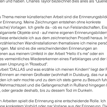
ten und haben. Charles Taylor bezeichnet dies alles als "Quell
".
s Thema meiner künstlerischen Arbeit sind die Erinnerungsbilde
er Erinnerung. Meine Zeichnungen entstehen ohne konkrete
fische) Vorlagen. Ich greife da - ob es nun Felslandschaften, E
lganierte Objekte sind - auf meine eigenen Erinnerungsbilder
Diese entwickele ich aus dem zeichnerischen Prozeß heraus. I
rzählerischen Wandinstallationen thematisiere ich meine pers
ngen. Mal sind es die verschwindenden Erinnerungen an
enen aus meinem Umfeld in der Arbeit "Hello it's me" oder ein
hes vermeintliches Wiedererkennen eines Farbklanges und der
sen Ursprung in "Rosebud".
rbeit "DALLAS und was erzähle ich meinen Kindern" liegt der 
Erinnern an meinen Großvater (wohnhaft in Duisburg, das nur 
den ich sehr mochte und zu dem ich stets gerne zu Besuch fuhr
ehrmachtszeit und die Gefangenschaft in Rußland hingegen 
m, oder gerade deshalb, bis zu dessem Tod im Dunkeln.
n Arbeiten spielt die Erinnerung eine entscheidende Rolle. Ich
ne konkretem Vorbild oder gar Vorlage aus der Erinnerung. Di