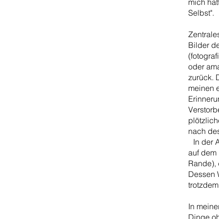
mich hat
Selbst
Zentrale
Bilder d
(fotogra
oder ama
zurück. 
meinen e
Erinneru
Verstorb
plötzlic
nach des
In der A
auf dem 
Rande), 
Dessen W
trotzde
In meine
Dinge oh