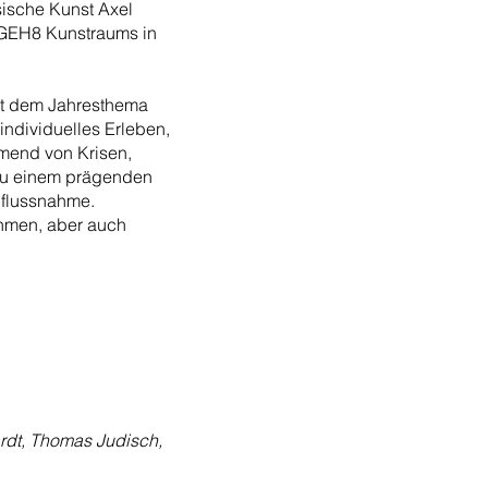
sische Kunst Axel
s GEH8 Kunstraums in
it dem Jahresthema
 individuelles Erleben,
hmend von Krisen,
 zu einem prägenden
nflussnahme.
ähmen, aber auch
rdt, Thomas Judisch,