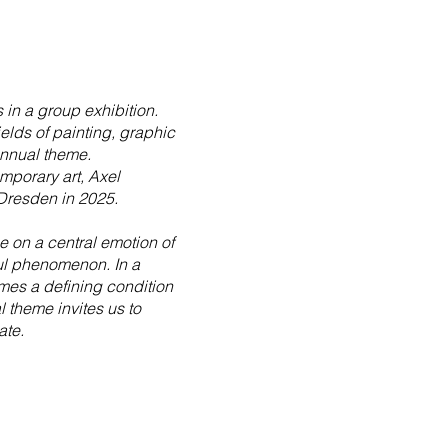
 in a group exhibition.
fields of painting, graphic
annual theme.
mporary art, Axel
 Dresden in 2025.
e on a central emotion of
tful phenomenon. In a
mes a defining condition
 theme invites us to
ate.