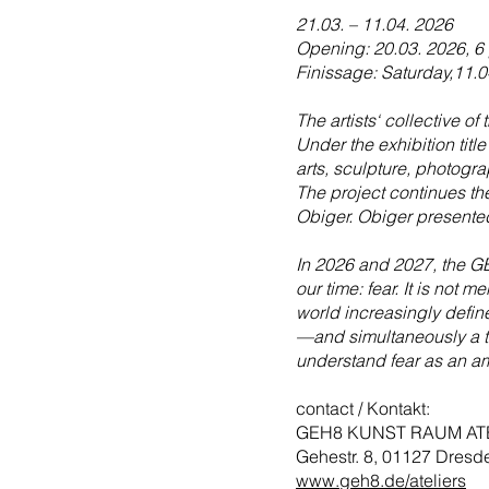
21.03. – 11.04. 2026
Opening: 20.03. 2026, 6
Finissage: Saturday,11.0
The artists‘ collective o
Under the exhibition title
arts, sculpture, photogr
The project continues th
Obiger. Obiger presented
In 2026 and 2027, the GE
our time: fear. It is not
world increasingly defin
—and simultaneously a to
understand fear as an am
contact / Kontakt:
GEH8 KUNST RAUM ATE
Gehestr. 8, 01127 Dresd
www.geh8.de/ateliers