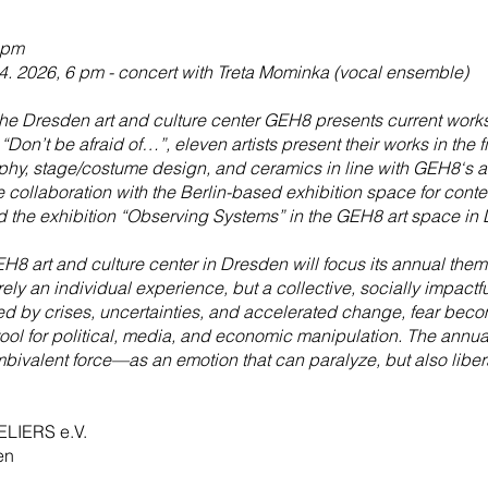
 pm
4. 2026, 6 pm - concert with Treta Mominka (vocal ensemble)
f the Dresden art and culture center GEH8 presents current works
 “Don’t be afraid of…”, eleven artists present their works in the 
aphy, stage/costume design, and ceramics in line with GEH8‘s 
e collaboration with the Berlin-based exhibition space for conte
 the exhibition “Observing Systems” in the GEH8 art space in
H8 art and culture center in Dresden will focus its annual them
 merely an individual experience, but a collective, socially impac
ed by crises, uncertainties, and accelerated change, fear beco
ol for political, media, and economic manipulation. The annual
bivalent force—as an emotion that can paralyze, but also liber
LIERS e.V.
en