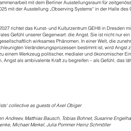
usammenarbeit mit dem Berliner Ausstellungsraum für zeitgenös
 2025 mit der Ausstellung „Observing Systems“ in der Halle de
2027 richtet das Kunst- und Kulturzentrum GEH8 in Dresden m
rales Gefühl unserer Gegenwart: die Angst. Sie ist nicht nur ein
 gesellschaftlich wirksames Phänomen. In einer Welt, die zune
chleunigten Veränderungsprozessen bestimmt ist, wird Angst
zu einem Werkzeug politischer, medialer und ökonomischer Ei
, Angst als ambivalente Kraft zu begreifen – als Gefühl, das l
ts‘ collective as guests of Axel Obiger
een Andreev, Matthias Bausch, Tobias Bohnet, Susanne Engelha
 Lenke, Michael Merkel, Julia Pommer Heinz Schmöller