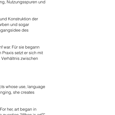
nung, Nutzungsspuren und
 und Konstruktion der
farben und sogar
usgangsidee des
nf war. Für sie begann
Praxis setzt er sich mit
s Verhältnis zwischen
jects whose use, language
anging, she creates
or her, art began in
he question “When is art?”