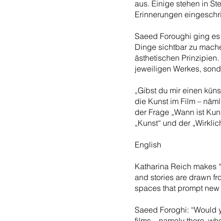
aus. Einige stehen in S
Erinnerungen eingeschr
Saeed Foroughi ging es i
Dinge sichtbar zu mache
ästhetischen Prinzipien
jeweiligen Werkes, sond
„Gibst du mir einen künst
die Kunst im Film – nämli
der Frage „Wann ist Kuns
„Kunst“ und der „Wirklich
English
Katharina Reich makes “s
and stories are drawn fr
spaces that prompt new 
Saeed Foroghi: “Would yo
films – namely there, whe