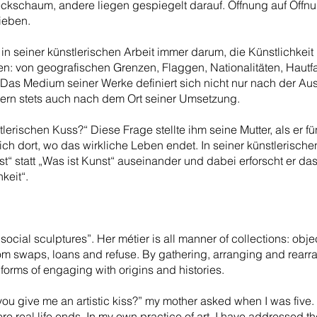
teckschaum, andere liegen gespiegelt darauf. Öffnung auf Öff
ieben.
n seiner künstlerischen Arbeit immer darum, die Künstlichkeit
n: von geografischen Grenzen, Flaggen, Nationalitäten, Haut
. Das Medium seiner Werke definiert sich nicht nur nach der A
ern stets auch nach dem Ort seiner Umsetzung.
lerischen Kuss?“ Diese Frage stellte ihm seine Mutter, als er fü
ch dort, wo das wirkliche Leben endet. In seiner künstlerischen 
t“ statt „Was ist Kunst“ auseinander und dabei erforscht er da
keit“.
ocial sculptures”. Her métier is all manner of collections: ob
om swaps, loans and refuse. By gathering, arranging and rearr
forms of engaging with origins and histories.
u give me an artistic kiss?” my mother asked when I was five. F
re real life ends. In my own practice of art, I have addressed t