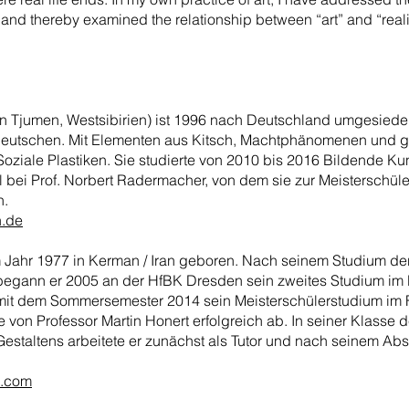
, and thereby examined the relationship between “art” and “reali
n Tjumen, Westsibirien) ist 1996 nach Deutschland umgesiedel
eutschen. Mit Elementen aus Kitsch, Machtphänomenen und g
oziale Plastiken. Sie studierte von 2010 bis 2016 Bildende Ku
bei Prof. Norbert Radermacher, von dem sie zur Meisterschüle
n.
h.de
Jahr 1977 in Kerman / Iran geboren. Nach seinem Studium der
begann er 2005 an der HfBK Dresden sein zweites Studium im 
t mit dem Sommersemester 2014 sein Meisterschülerstudium im
 von Professor Martin Honert erfolgreich ab. In seiner Klasse d
estaltens arbeitete er zunächst als Tutor und nach seinem Ab
i.com