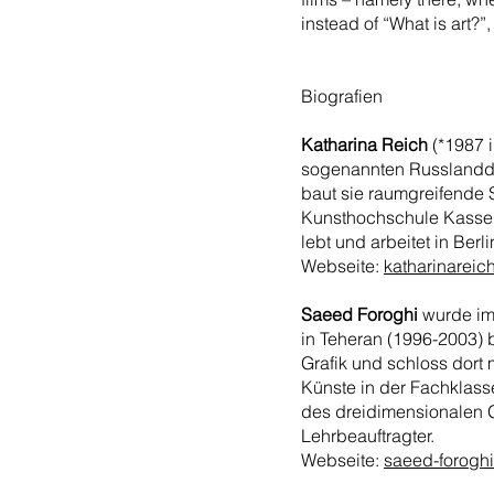
instead of “What is art?”
Biografien
Katharina Reich
(*1987 i
sogenannten Russlandd
baut sie raumgreifende S
Kunsthochschule Kassel 
lebt und arbeitet in Berli
Webseite:
katharinareic
Saeed Foroghi
wurde im 
in Teheran (1996-2003) 
Grafik und schloss dor
Künste in der Fachklasse
des dreidimensionalen G
Lehrbeauftragter.
Webseite:
saeed-forogh